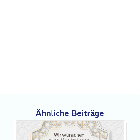
+49 (0) 203-46 80 280
+49 (0) 203-47 99 663
Kantstraße 30, D-47166 Duisburg
info@rdub-ev.de
Ähnliche Beiträge