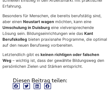
schnellen Einstieg in den Arbeitsmarkt mit praktischer
Erfahrung.
Besonders für Menschen, die bereits berufstätig sind,
aber einen
Neustart wagen
möchten, kann eine
Umschulung in Duisburg
eine vielversprechende
Lösung sein. Bildungseinrichtungen wie das
Kant
Berufskolleg
bieten praxisnahe Programme, die optimal
auf den neuen Berufsweg vorbereiten.
Letztendlich gibt es
keinen richtigen oder falschen
Weg
– wichtig ist, dass der gewählte Bildungsweg den
persönlichen Zielen und Stärken entspricht.
Diesen Beitrag teilen:
Ansprechpartner
RDUB e.V.