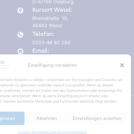
D-47166 Duisburg
Kursort Wesel:
Rheinstraße 10,
46483 Wesel
Telefon:
0203-46 80 280
Email:
ng
info@rdub-ev.de
Einwilligung verwalten
optimales Erlebnis zu bieten, verwenden wir Technologien wie Cookies, um
mationen zu speichern und/oder darauf zuzugreifen. Wenn du diesen
n zustimmst, können wir Daten wie das Surfverhalten oder eindeutige IDs
ebsite verarbeiten. Wenn du deine Einwillligung nicht erteilst oder
t, können bestimmte Merkmale und Funktionen beeinträchtigt werden.
.
ptieren
Ablehnen
Einstellungen ansehen
Cookie-Richtlinie
Datenschutz
Impressum