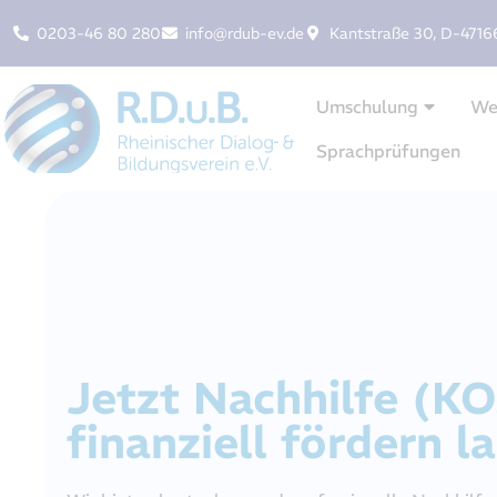
0203-46 80 280
info@rdub-ev.de
Kantstraße 30, D-4716
Umschulung
We
Sprachprüfungen
Jetzt Nachhilfe (
finanziell fördern l