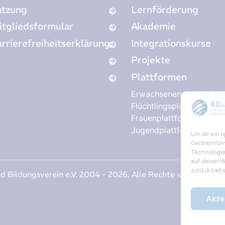
atzung
Lernförderung
itgliedsformular
Akademie
rrierefreiheitserklärung
Integrationskurse
Projekte
Plattformen
Erwachsenenweiterbildu
Flüchtlingsplattform
Frauenplattform
Jugendplattform
Um dir ein 
Geräteinfor
Technologie
auf dieser W
zurückziehs
d Bildungsverein e.V. 2004 - 2026. Alle Rechte vorbehalten
Akze