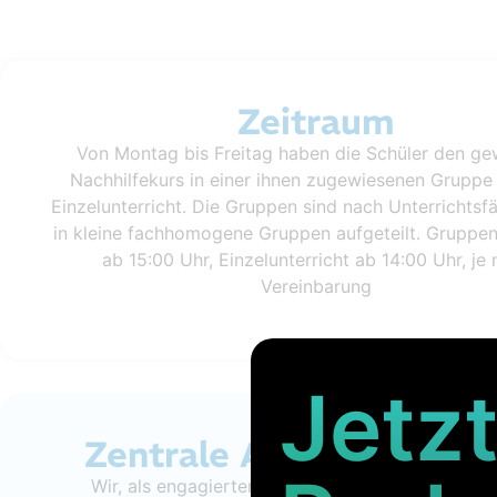
Zeitraum
Von Montag bis Freitag haben die Schüler den ge
Nachhilfekurs in einer ihnen zugewiesenen Gruppe
Einzelunterricht.
Die Gruppen sind nach Unterrichtsf
in kleine fachhomogene Gruppen aufgeteilt.
Gruppen
ab 15:00 Uhr, Einzelunterricht ab 14:00 Uhr, je
Vereinbarung
Jetzt
Zentrale Abschlussprüf
Wir, als engagierter Verein, setzen uns aktiv dafü