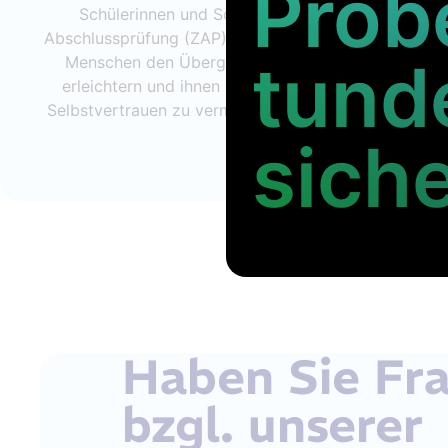
Prob
Schülerinnen und Schüler bestmöglich auf die Ze
Abschlussprüfung (ZAP) vorzubereiten. Unser Ziel ist
tund
Menschen den Übergang in ihre nächste Bildungs
erleichtern und ihnen die notwendigen Fähigkeiten
Selbstvertrauen zu vermitteln, um die Prüfungen erfo
bestehen.
sich
Haben Sie Fr
bzgl. unserer