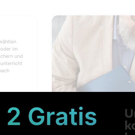
wählten
 oder im
ächern und
unterricht
 nach
 2 Gratis
U
ung
k
r ein,