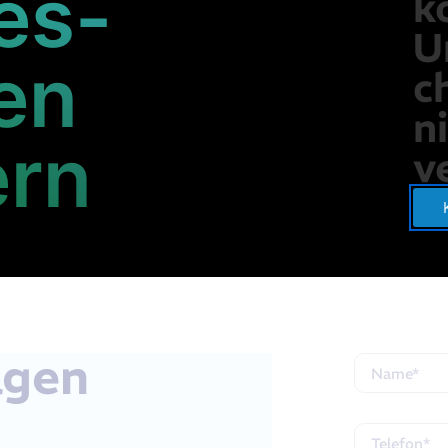
es-
k
ntrale
U
 es, jungen
en
phase zu
c
 und das
lgreich zu
n
ern
v
agen