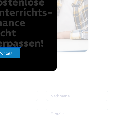
ostenlose
nterrichts-
hance
icht
erpassen!
Kontakt