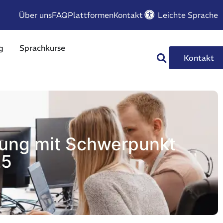
Über uns
FAQ
Plattformen
Kontakt
Leichte Sprache
g
Sprachkurse
Kontakt
tung mit Schwerpunkt
25