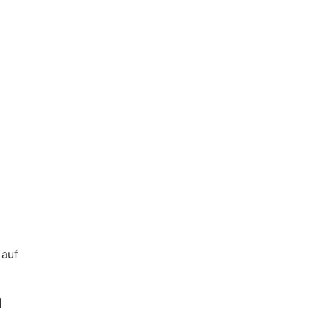
 auf
h