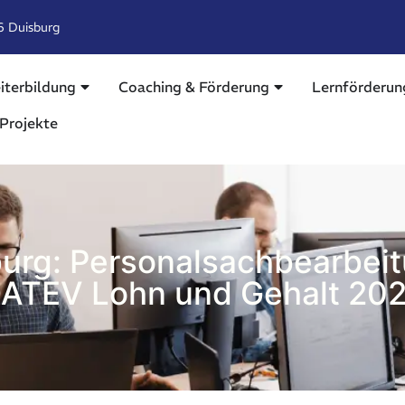
6 Duisburg
iterbildung
Coaching & Förderung
Lernförderun
Projekte
urg: Personalsachbearbei
ATEV Lohn und Gehalt 20