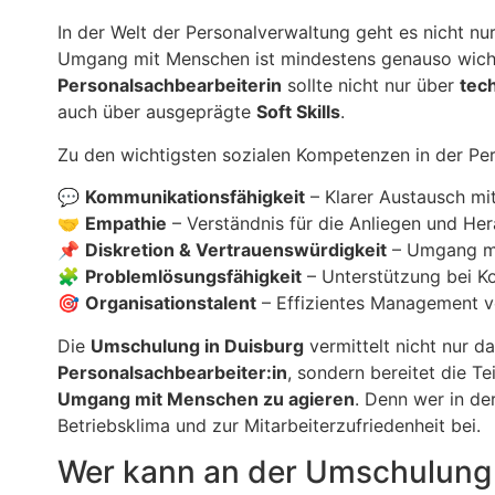
In der Welt der Personalverwaltung geht es nicht n
Umgang mit Menschen ist mindestens genauso wichti
Personalsachbearbeiterin
sollte nicht nur über
tec
auch über ausgeprägte
Soft Skills
.
Zu den wichtigsten sozialen Kompetenzen in der Pe
💬
Kommunikationsfähigkeit
– Klarer Austausch mit
🤝
Empathie
– Verständnis für die Anliegen und Her
📌
Diskretion & Vertrauenswürdigkeit
– Umgang mit
🧩
Problemlösungsfähigkeit
– Unterstützung bei Ko
🎯
Organisationstalent
– Effizientes Management v
Die
Umschulung in Duisburg
vermittelt nicht nur d
Personalsachbearbeiter:in
, sondern bereitet die T
Umgang mit Menschen zu agieren
. Denn wer in de
Betriebsklima und zur Mitarbeiterzufriedenheit bei.
Wer kann an der Umschulung