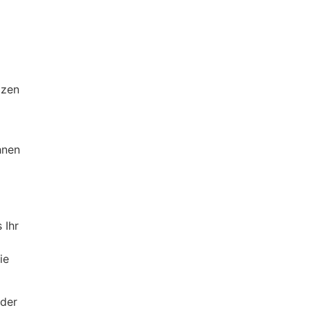
tzen
hnen
 Ihr
die
oder