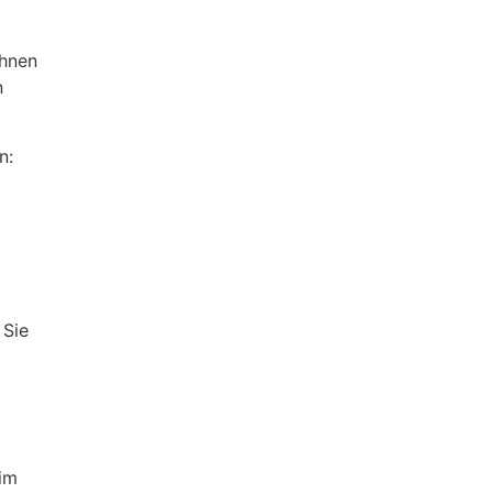
Ihnen
n
n:
 Sie
 im