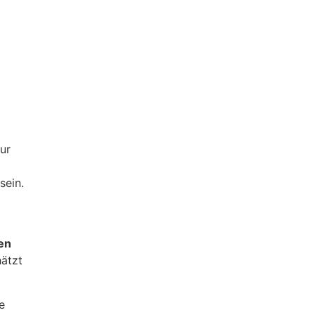
ur
sein.
en
ätzt
e