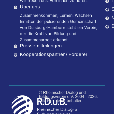
Wir freuen uns, von Ihnen zu hören!
Über uns
Zusammenkommen, Lernen, Wachsen
M
Inmitten der pulsierenden Gemeinschaft
B
von Duisburg-Hamborn steht ein Verein,
der die Kraft von Bildung und
Zusammenarbeit erkennt.
Pressemitteilungen
Kooperationspartner / Förderer
© Rheinischer Dialog und
Bildungsverein e.V. 2004 - 2026.
Alle Rechte vorbehalten.