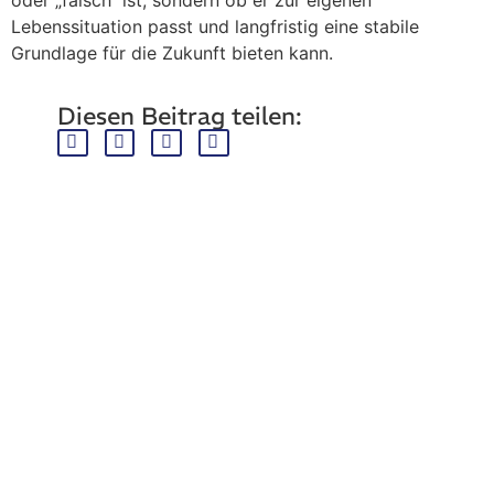
Lebenssituation passt und langfristig eine stabile
Grundlage für die Zukunft bieten kann.
Diesen Beitrag teilen:
Ansprechpartner
RDUB e.V.
+49 (0) 203-46 80 280
+49 (0) 203-47 99 663
Kantstraße 30, D-47166 Duisburg
info@rdub-ev.de