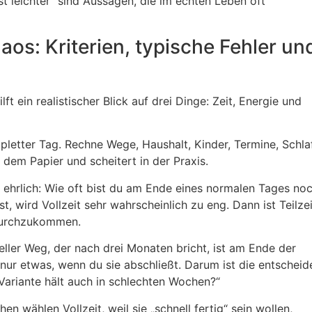
ist leichter“ sind Aussagen, die im echten Leben oft
os: Kriterien, typische Fehler un
ft ein realistischer Blick auf drei Dinge: Zeit, Energie und
mpletter Tag. Rechne Wege, Haushalt, Kinder, Termine, Schla
 dem Papier und scheitert in der Praxis.
ch ehrlich: Wie oft bist du am Ende eines normalen Tages no
, wird Vollzeit sehr wahrscheinlich zu eng. Dann ist Teilzei
 durchzukommen.
neller Weg, der nach drei Monaten bricht, ist am Ende der
nur etwas, wenn du sie abschließt. Darum ist die entschei
 Variante hält auch in schlechten Wochen?“
n wählen Vollzeit, weil sie „schnell fertig“ sein wollen,