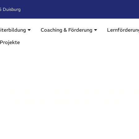
6 Duisburg
iterbildung
Coaching & Förderung
Lernförderun
Projekte
burg – Teilzeit oder Vollze
passt zu deinem Alltag?