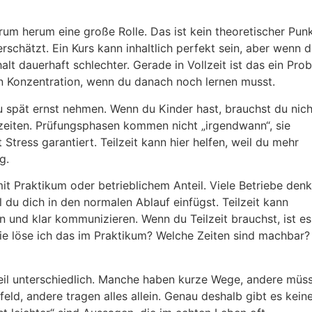
rum herum eine große Rolle. Das ist kein theoretischer Punk
schätzt. Ein Kurs kann inhaltlich perfekt sein, aber wenn 
alt dauerhaft schlechter. Gerade in Vollzeit ist das ein Pro
deln Konzentration, wenn du danach noch lernen musst.
u spät ernst nehmen. Wenn du Kinder hast, brauchst du nich
nzeiten. Prüfungsphasen kommen nicht „irgendwann“, sie
tress garantiert. Teilzeit kann hier helfen, weil du mehr
g.
 Praktikum oder betrieblichem Anteil. Viele Betriebe denk
il du dich in den normalen Ablauf einfügst. Teilzeit kann
n und klar kommunizieren. Wenn du Teilzeit brauchst, ist es
Wie löse ich das im Praktikum? Welche Zeiten sind machbar?
tteil unterschiedlich. Manche haben kurze Wege, andere müs
eld, andere tragen alles allein. Genau deshalb gibt es kein