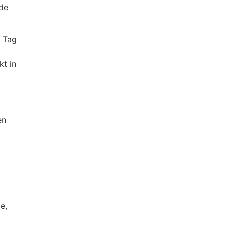
ade
n Tag
t in
en
e,