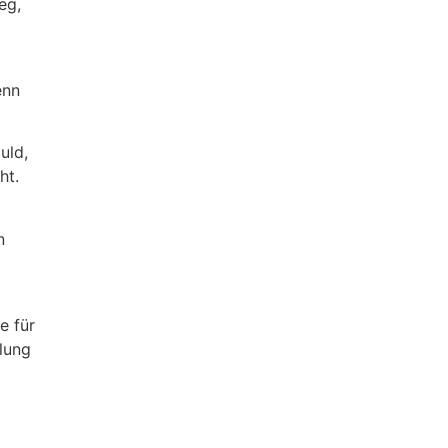
eg,
enn
uld,
ht.
n
e für
lung