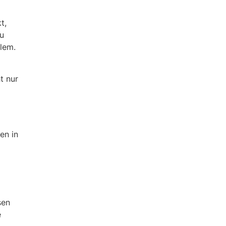
t,
du
blem.
t nur
en in
sen
e