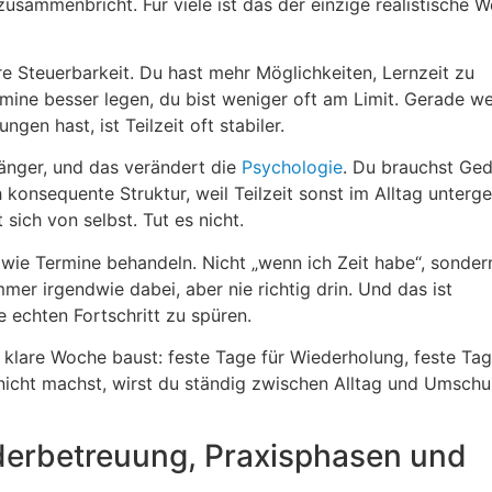
sammenbricht. Für viele ist das der einzige realistische W
ere Steuerbarkeit. Du hast mehr Möglichkeiten, Lernzeit zu
rmine besser legen, du bist weniger oft am Limit. Gerade w
gen hast, ist Teilzeit oft stabiler.
 länger, und das verändert die
Psychologie
. Du brauchst Ged
 konsequente Struktur, weil Teilzeit sonst im Alltag unterge
 sich von selbst. Tut es nicht.
 wie Termine behandeln. Nicht „wenn ich Zeit habe“, sonder
immer irgendwie dabei, aber nie richtig drin. Und das ist
ne echten Fortschritt zu spüren.
e klare Woche baust: feste Tage für Wiederholung, feste Tag
nicht machst, wirst du ständig zwischen Alltag und Umschu
nderbetreuung, Praxisphasen und