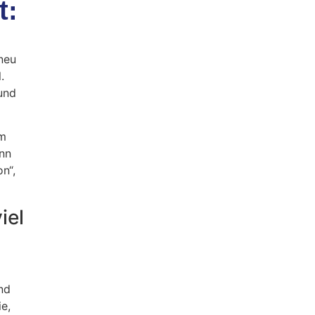
t:
neu
.
 und
am
enn
n“,
iel
nd
e,