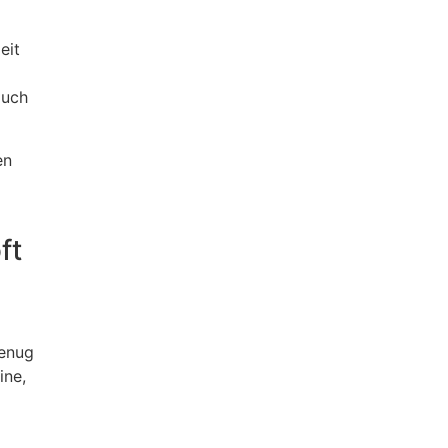
eit
auch
en
ft
genug
ine,